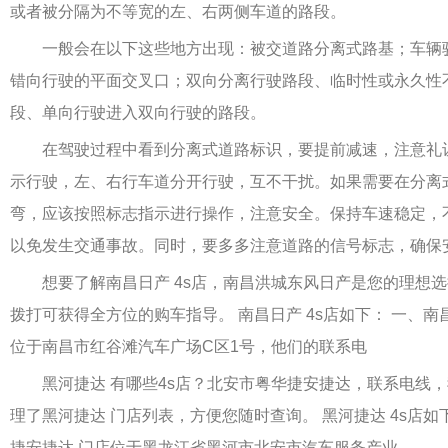
或者被分隔为不等宽的左、右两侧车道的路段。
一般会在以下这些地方出现：被交道路分离式路基；车辆
错向行驶的平面交叉口；双向分离行驶路段、临时性或永久性
段、单向行驶进入双向行驶的路段。
在驾驶过程中看到分离式道路标识，要提前减速，注意礼
示行驶，左、右行车道分开行驶，互不干扰。如果需要在分离
弯，应该按照标志指示进行操作，注意安全。保持车速稳定，
以免发生交通事故。同时，要多多注意道路的信号标志，确保
想要了解南昌日产 4s店，南昌洪城东风日产是您的理想选
拨打可获得全方位的购车指导。 南昌日产 4s店如下： 一、南
位于南昌市红谷滩汽车广场C区1号，他们的联系电
黑河捷达 有哪些4s店？北安市粤华捷安捷达，联系电线，
理了黑河捷达 门店列表，方便您随时查询。 黑河捷达 4s店如
捷安捷达 门店位于黑龙江省黑河市北安市汽车服务产业